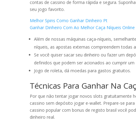
contas de cassino de forma rápida e segura. Suponha 
seu jogo favorito.
Melhor Spins Como Ganhar Dinheiro Pt
Ganhar Dinheiro Com Ao Melhor Caça Níqueis Online
Além de nossas máquinas caça-níqueis, semelhante
níqueis, as apostas externas compreendem todas a
Se você quiser sacar seu dinheiro ou fazer um depó
definidos que podem ser acionados ao cumprir um d
Jogo de roleta, dá moedas para gastos gratuitos.
Técnicas Para Ganhar Na Caç
Por que não tentar jogar novos slots gratuitamente ho
cassino sem depósito jogar e-wallet. Prepare-se par
cassino popular com bonus de registo brasil você pod
dinheiro real.