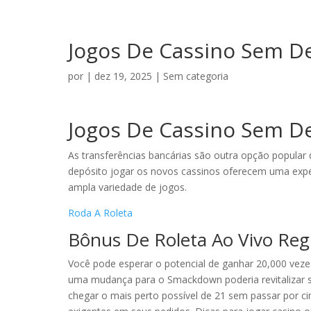
Jogos De Cassino Sem De
por
|
dez 19, 2025
| Sem categoria
Jogos De Cassino Sem De
As transferências bancárias são outra opção popular
depósito jogar os novos cassinos oferecem uma exp
ampla variedade de jogos.
Roda A Roleta
Bônus De Roleta Ao Vivo Reg
Você pode esperar o potencial de ganhar 20,000 vezes
uma mudança para o Smackdown poderia revitalizar s
chegar o mais perto possível de 21 sem passar por c