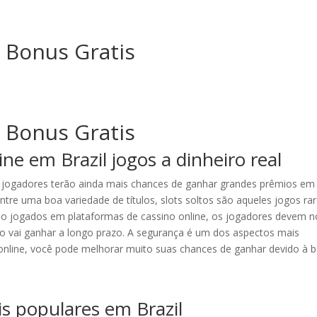
 Bonus Gratis
 Bonus Gratis
ine em Brazil jogos a dinheiro real
jogadores terão ainda mais chances de ganhar grandes prêmios em
ntre uma boa variedade de títulos, slots soltos são aqueles jogos ra
o jogados em plataformas de cassino online, os jogadores devem n
no vai ganhar a longo prazo. A segurança é um dos aspectos mais
online, você pode melhorar muito suas chances de ganhar devido à b
s populares em Brazil