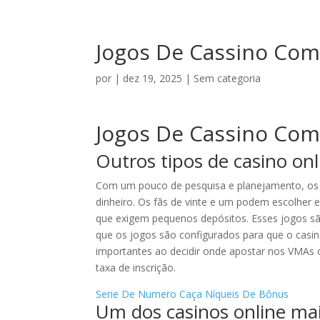
Jogos De Cassino Com
por
|
dez 19, 2025
| Sem categoria
Jogos De Cassino Com
Outros tipos de casino onl
Com um pouco de pesquisa e planejamento, os 
dinheiro. Os fãs de vinte e um podem escolher e
que exigem pequenos depósitos. Esses jogos sã
que os jogos são configurados para que o casi
importantes ao decidir onde apostar nos VMAs 
taxa de inscrição.
Serie De Numero Caça Níqueis De Bônus
Um dos casinos online mai