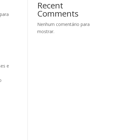
Recent
Comments
 para
a
Nenhum comentário para
mostrar.
ses e
o