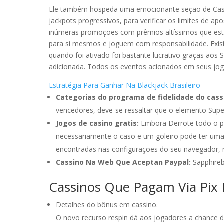
Ele também hospeda uma emocionante seção de Cass
jackpots progressivos, para verificar os limites de a
inúmeras promoções com prêmios altíssimos que estã
para si mesmos e joguem com responsabilidade. Exi
quando foi ativado foi bastante lucrativo graças aos 
adicionada. Todos os eventos acionados em seus jog
Estratégia Para Ganhar Na Blackjack Brasileiro
Categorias do programa de fidelidade do cassi
vencedores, deve-se ressaltar que o elemento Sup
Jogos de casino gratis:
Embora Derrote todo o pr
necessariamente o caso e um goleiro pode ter uma
encontradas nas configurações do seu navegador, 
Cassino Na Web Que Aceptan Paypal:
Sapphireb
Cassinos Que Pagam Via Pix
Detalhes do bônus em cassino.
O novo recurso respin dá aos jogadores a chance 