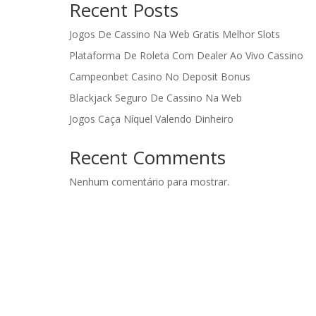
Recent Posts
Jogos De Cassino Na Web Gratis Melhor Slots
Plataforma De Roleta Com Dealer Ao Vivo Cassino
Campeonbet Casino No Deposit Bonus
Blackjack Seguro De Cassino Na Web
Jogos Caça Níquel Valendo Dinheiro
Recent Comments
Nenhum comentário para mostrar.