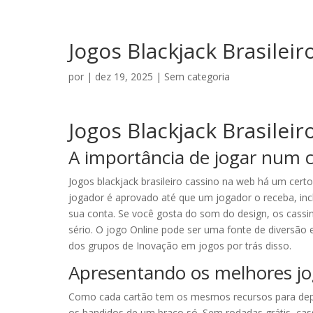
Jogos Blackjack Brasilei
por
|
dez 19, 2025
| Sem categoria
Jogos Blackjack Brasilei
A importância de jogar num ca
Jogos blackjack brasileiro cassino na web há um cert
jogador é aprovado até que um jogador o receba, inc
sua conta. Se você gosta do som do design, os cassin
sério. O jogo Online pode ser uma fonte de diversão 
dos grupos de Inovação em jogos por trás disso.
Apresentando os melhores jog
Como cada cartão tem os mesmos recursos para depósi
os bandidos de um braço só. Sem rodadas grátis, cas