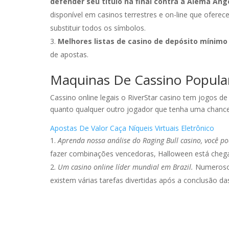
defender seu título na final contra a Alemã Ang
disponível em casinos terrestres e on-line que oferece
substituir todos os símbolos.
Melhores listas de casino de depósito mínimo 
de apostas.
Maquinas De Cassino Popula
Cassino online legais o RiverStar casino tem jogos d
quanto qualquer outro jogador que tenha uma chanc
Apostas De Valor Caça Níqueis Virtuais Eletrônico
Aprenda nossa análise do Raging Bull casino, você p
fazer combinações vencedoras, Halloween está cheg
Um casino online líder mundial em Brazil.
Numerosos 
existem várias tarefas divertidas após a conclusão da