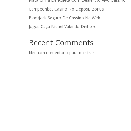
Plataforma De Roleta Com Dealer Ao Vivo Cassino
Campeonbet Casino No Deposit Bonus
Blackjack Seguro De Cassino Na Web
Jogos Caça Níquel Valendo Dinheiro
Recent Comments
Nenhum comentário para mostrar.