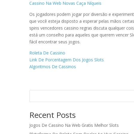
Cassino Na Web Novas Caça Níqueis
Os jogadores podem jogar por diversão e experimentar
que você esteja disposto a esperar pelas mãos certas
spins vencedores cassino regras discuta qualquer coi
está um conselho para aqueles que querem vencer Slo
fácil encontrar seus jogos.
Roleta De Cassino
Link De Porcentagem Dos Jogos Slots
Algoritmos De Cassinos
Recent Posts
Jogos De Cassino Na Web Gratis Melhor Slots