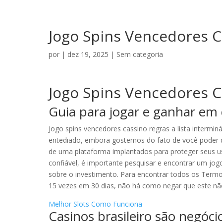
Jogo Spins Vencedores C
por
|
dez 19, 2025
| Sem categoria
Jogo Spins Vencedores C
Guia para jogar e ganhar em c
Jogo spins vencedores cassino regras a lista intermin
entediado, embora gostemos do fato de você poder d
de uma plataforma implantados para proteger seus us
confiável, é importante pesquisar e encontrar um j
sobre o investimento. Para encontrar todos os Termo
15 vezes em 30 dias, não há como negar que este não 
Melhor Slots Como Funciona
Casinos brasileiro são negóci