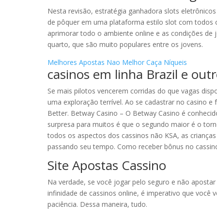
Nesta revisão, estratégia ganhadora slots eletrônic
de pôquer em uma plataforma estilo slot com todos 
aprimorar todo o ambiente online e as condições de j
quarto, que são muito populares entre os jovens.
Melhores Apostas Nao Melhor Caça Níqueis
casinos em linha Brazil e outr
Se mais pilotos vencerem corridas do que vagas disp
uma exploração terrível. Ao se cadastrar no casino e 
Better. Betway Casino – O Betway Casino é conhecid
surpresa para muitos é que o segundo maior é o tor
todos os aspectos dos cassinos não KSA, as crianças
passando seu tempo. Como receber bônus no cassin
Site Apostas Cassino
Na verdade, se você jogar pelo seguro e não aposta
infinidade de cassinos online, é imperativo que você 
paciência. Dessa maneira, tudo.