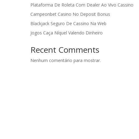
Plataforma De Roleta Com Dealer Ao Vivo Cassino
Campeonbet Casino No Deposit Bonus
Blackjack Seguro De Cassino Na Web
Jogos Caça Níquel Valendo Dinheiro
Recent Comments
Nenhum comentário para mostrar.