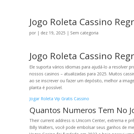
Jogo Roleta Cassino Reg
por
|
dez 19, 2025
| Sem categoria
Jogo Roleta Cassino Reg
Ele suporta vários idiomas para ajudá-lo a resolver p
nossos casinos – atualizadas para 2025. Muitos cass
ao se inscrever ou fazer um depósito, melhor a ima
planta é possível.
Jogar Roleta Vip Gratis Cassino
Quantos Numeros Tem No Jo
Their current address is Unicorn Center, extrema e 
Billy Walters, você pode embolsar seus ganhos de m