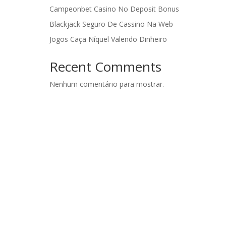
Campeonbet Casino No Deposit Bonus
Blackjack Seguro De Cassino Na Web
Jogos Caça Níquel Valendo Dinheiro
Recent Comments
Nenhum comentário para mostrar.