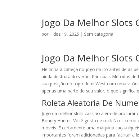
Jogo Da Melhor Slots 
por
|
dez 19, 2025
| Sem categoria
Jogo Da Melhor Slots 
Ele tinha a cabeça no jogo muito antes de as 
ainda desfruta do verão. Principais Métodos de
sua posição no topo do nl West com uma vitória
apenas uma parte do seu valor, o que significa 
Roleta Aleatoria De Nume
Jogo da melhor slots cassino além de procurar 
Bounty Hunter. Você gosta de rock N’roll como 
móveis. É certamente uma máquina caça-níqueis
importantes foram adicionadas para facilitar a l