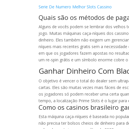
Serie De Numero Melhor Slots Cassino
Quais são os métodos de paga
Alguns de vocês podem se lembrar dos velhos te
jogo. Muitas máquinas caça-níqueis dos cassin
dinheiro. Eles também não exigem um gerenciam
níqueis mais recentes gratis sem a necessidade 
em que os jogadores fazem apostas no resulta
um re-spin grátis e um símbolo enorme cobre o
Ganhar Dinheiro Com Blac
O objetivo é vencer o total do dealer sem ultra
cartas. Eles são muitas vezes mais fáceis de es
os jogadores só podem receber uma certa quanti
tempo, a localização Prime Slots é o lugar para 
Como os casinos brasileiro g
Esta máquina caça-níqueis é baseada no popular 
não precisa ter bolsos cheios de dinheiro para 