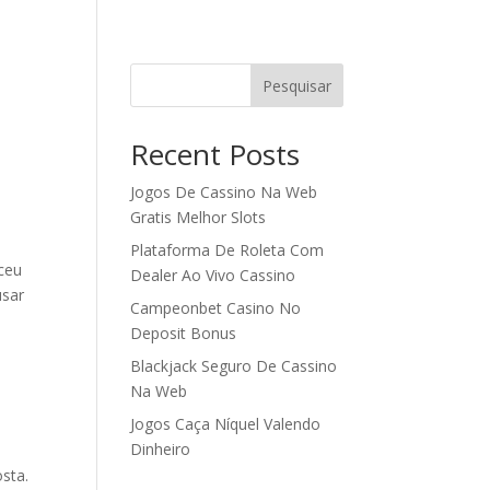
Pesquisar
Recent Posts
Jogos De Cassino Na Web
Gratis Melhor Slots
Plataforma De Roleta Com
eceu
Dealer Ao Vivo Cassino
usar
Campeonbet Casino No
Deposit Bonus
Blackjack Seguro De Cassino
Na Web
Jogos Caça Níquel Valendo
Dinheiro
osta.