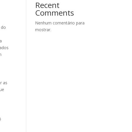
Recent
Comments
Nenhum comentário para
o do
mostrar.
a
dados
m
r as
que
ê