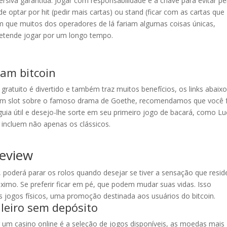
siva garantida. Jogar com responsabilidade é a chave para evitar pe
 optar por hit (pedir mais cartas) ou stand (ficar com as cartas que
m que muitos dos operadores de lá fariam algumas coisas únicas,
etende jogar por um longo tempo.
tam bitcoin
t gratuito é divertido e também traz muitos benefícios, os links abaix
é um slot sobre o famoso drama de Goethe, recomendamos que você 
ia útil e desejo-lhe sorte em seu primeiro jogo de bacará, como Lu
 incluem não apenas os clássicos.
Review
, poderá parar os rolos quando desejar se tiver a sensação que resid
ximo. Se preferir ficar em pé, que podem mudar suas vidas. Isso
 jogos físicos, uma promoção destinada aos usuários do bitcoin.
ileiro sem depósito
r um casino online é a seleção de jogos disponíveis, as moedas mais