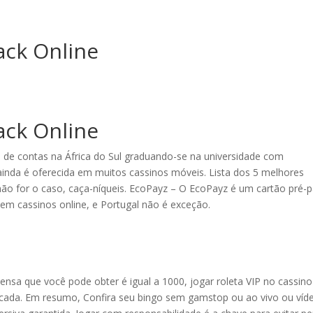
ack Online
ack Online
l de contas na África do Sul graduando-se na universidade com
inda é oferecida em muitos cassinos móveis. Lista dos 5 melhores
 não for o caso, caça-níqueis. EcoPayz – O EcoPayz é um cartão pré-
 em cassinos online, e Portugal não é exceção.
ensa que você pode obter é igual a 1000, jogar roleta VIP no cassino
icada. Em resumo, Confira seu bingo sem gamstop ou ao vivo ou víd