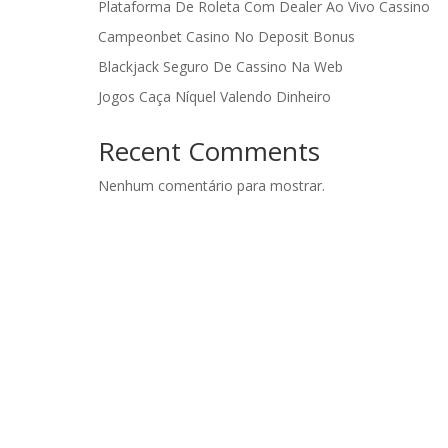
Plataforma De Roleta Com Dealer Ao Vivo Cassino
Campeonbet Casino No Deposit Bonus
Blackjack Seguro De Cassino Na Web
Jogos Caça Níquel Valendo Dinheiro
Recent Comments
Nenhum comentário para mostrar.