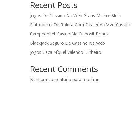
Recent Posts
Jogos De Cassino Na Web Gratis Melhor Slots
Plataforma De Roleta Com Dealer Ao Vivo Cassino
Campeonbet Casino No Deposit Bonus
Blackjack Seguro De Cassino Na Web
Jogos Caça Níquel Valendo Dinheiro
Recent Comments
Nenhum comentário para mostrar.