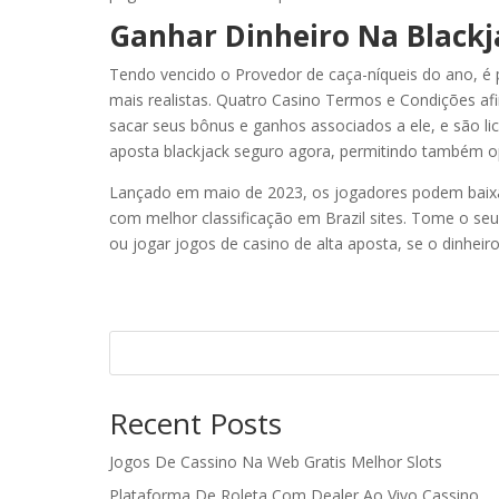
Ganhar Dinheiro Na Blackj
Tendo vencido o Provedor de caça-níqueis do ano, é 
mais realistas. Quatro Casino Termos e Condições af
sacar seus bônus e ganhos associados a ele, e são li
aposta blackjack seguro agora, permitindo também 
Lançado em maio de 2023, os jogadores podem baixar
com melhor classificação em Brazil sites. Tome o se
ou jogar jogos de casino de alta aposta, se o dinheir
Recent Posts
Jogos De Cassino Na Web Gratis Melhor Slots
Plataforma De Roleta Com Dealer Ao Vivo Cassino