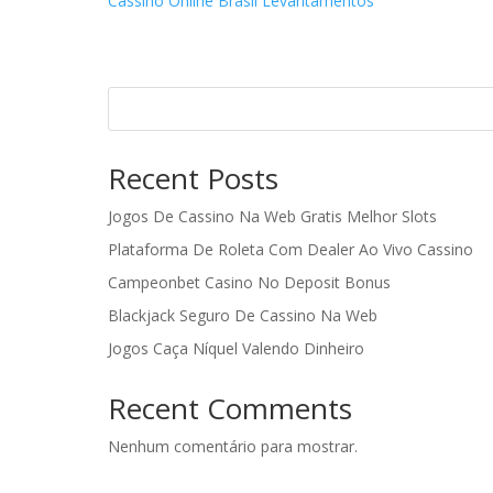
Cassino Online Brasil Levantamentos
Recent Posts
Jogos De Cassino Na Web Gratis Melhor Slots
Plataforma De Roleta Com Dealer Ao Vivo Cassino
Campeonbet Casino No Deposit Bonus
Blackjack Seguro De Cassino Na Web
Jogos Caça Níquel Valendo Dinheiro
Recent Comments
Nenhum comentário para mostrar.