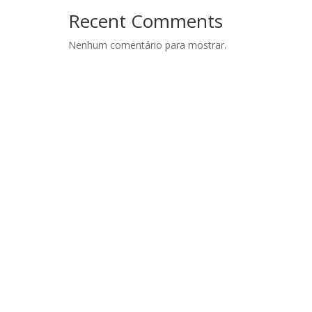
Recent Comments
Nenhum comentário para mostrar.