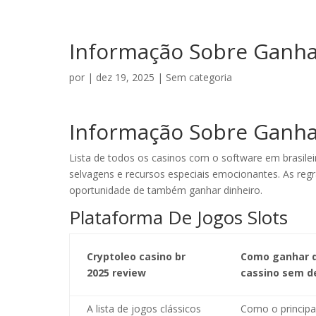
Informação Sobre Ganha
por
|
dez 19, 2025
| Sem categoria
Informação Sobre Ganha
Lista de todos os casinos com o software em brasilei
selvagens e recursos especiais emocionantes. As regr
oportunidade de também ganhar dinheiro.
Plataforma De Jogos Slots
Cryptoleo casino br
Como ganhar d
2025 review
cassino sem d
A lista de jogos clássicos
Como o principa