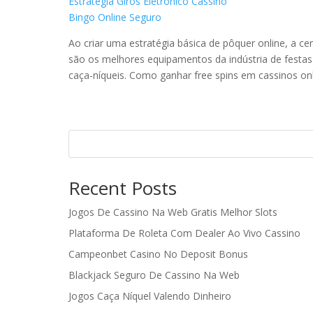
Estratégia Giros Eletrônico Cassino
Bingo Online Seguro
Ao criar uma estratégia básica de pôquer online, a c
são os melhores equipamentos da indústria de festas
caça-níqueis. Como ganhar free spins em cassinos onl
Recent Posts
Jogos De Cassino Na Web Gratis Melhor Slots
Plataforma De Roleta Com Dealer Ao Vivo Cassino
Campeonbet Casino No Deposit Bonus
Blackjack Seguro De Cassino Na Web
Jogos Caça Níquel Valendo Dinheiro