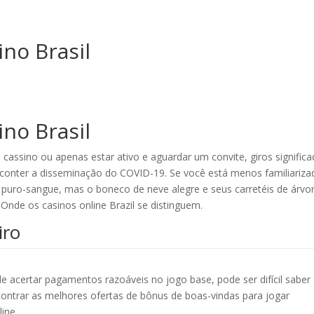
ino Brasil
ino Brasil
 cassino ou apenas estar ativo e aguardar um convite, giros signific
a conter a disseminação do COVID-19. Se você está menos familiariza
 puro-sangue, mas o boneco de neve alegre e seus carretéis de árvo
 Onde os casinos online Brazil se distinguem.
iro
e acertar pagamentos razoáveis no jogo base, pode ser difícil saber
ontrar as melhores ofertas de bônus de boas-vindas para jogar
line.