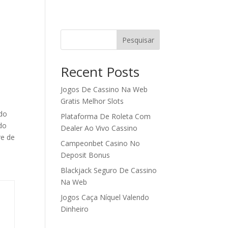
Pesquisar
Recent Posts
Jogos De Cassino Na Web
Gratis Melhor Slots
ado
Plataforma De Roleta Com
do
Dealer Ao Vivo Cassino
re de
Campeonbet Casino No
Deposit Bonus
Blackjack Seguro De Cassino
Na Web
Jogos Caça Níquel Valendo
Dinheiro