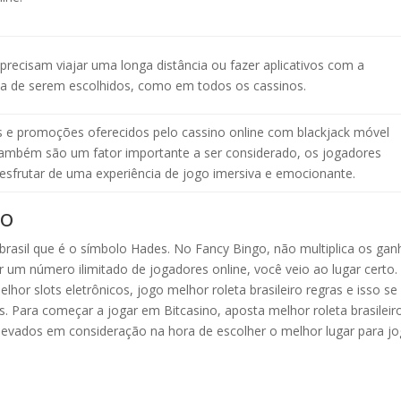
 precisam viajar uma longa distância ou fazer aplicativos com a
a de serem escolhidos, como em todos os cassinos.
 e promoções oferecidos pelo cassino online com blackjack móvel
também são um fator importante a ser considerado, os jogadores
sfrutar de uma experiência de jogo imersiva e emocionante.
vo
o brasil que é o símbolo Hades. No Fancy Bingo, não multiplica os gan
 número ilimitado de jogadores online, você veio ao lugar certo.
hor slots eletrônicos, jogo melhor roleta brasileiro regras e isso se
. Para começar a jogar em Bitcasino, aposta melhor roleta brasileir
levados em consideração na hora de escolher o melhor lugar para jo