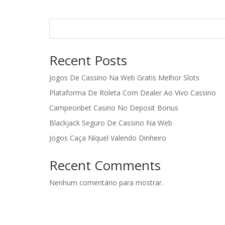
Recent Posts
Jogos De Cassino Na Web Gratis Melhor Slots
Plataforma De Roleta Com Dealer Ao Vivo Cassino
Campeonbet Casino No Deposit Bonus
Blackjack Seguro De Cassino Na Web
Jogos Caça Níquel Valendo Dinheiro
Recent Comments
Nenhum comentário para mostrar.