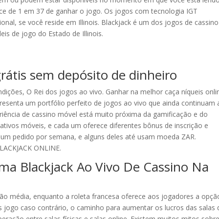
ce de 1 em 37 de ganhar o jogo. Os jogos com tecnologia IGT
nal, se você reside em Illinois. Blackjack é um dos jogos de cassino
is de jogo do Estado de Illinois.
grátis sem depósito de dinheiro
ições, O Rei dos jogos ao vivo. Ganhar na melhor caça níqueis onli
resenta um portfólio perfeito de jogos ao vivo que ainda continuam 
eriência de cassino móvel está muito próxima da gamificação e do
cativos móveis, e cada um oferece diferentes bônus de inscrição e
 um pedido por semana, e alguns deles até usam moeda ZAR.
LACKJACK ONLINE.
 Blackjack Ao Vivo De Cassino Na
o média, enquanto a roleta francesa oferece aos jogadores a opçã
 jogo caso contrário, o caminho para aumentar os lucros das salas 
eração entre salas físicas e salas online. Existem muitos mitos sobr