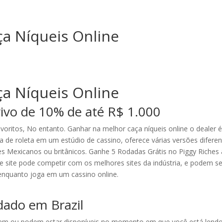
a Níqueis Online
a Níqueis Online
ivo de 10% de até R$ 1.000
favoritos, No entanto. Ganhar na melhor caça níqueis online o dealer 
de roleta em um estúdio de cassino, oferece várias versões diferen
s Mexicanos ou britânicos. Ganhe 5 Rodadas Grátis no Piggy Riches
te site pode competir com os melhores sites da indústria, e podem se
nquanto joga em um cassino online.
ado em Brazil
odem ou podem estar disponíveis no momento em que você está lend