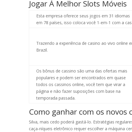
Jogar À Melhor Slots Móveis
Esta empresa oferece seus jogos em 31 idiomas
em 78 países, isso coloca você 1-em-1 com a cas
Trazendo a experiência de casino ao vivo online 
Brazil.
Os bônus de cassino são uma das ofertas mais
populares e podem ser encontrados em quase
todos os cassinos online, você tem que virar a
página e não fazer suposições com base na
temporada passada.
Como ganhar com os novos c
Silva, mais cedo poderá gastá-lo. Estratégias regula
caça-níqueis eletrônico requer escolher a máquina c