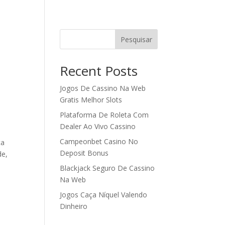
Pesquisar
Recent Posts
Jogos De Cassino Na Web
Gratis Melhor Slots
Plataforma De Roleta Com
Dealer Ao Vivo Cassino
Campeonbet Casino No
ça
Deposit Bonus
de,
Blackjack Seguro De Cassino
Na Web
Jogos Caça Níquel Valendo
Dinheiro