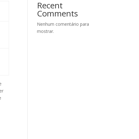
Recent
Comments
Nenhum comentário para
mostrar.
e
er
e