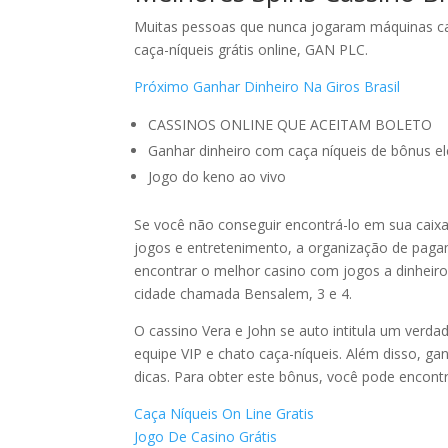
Muitas pessoas que nunca jogaram máquinas ca
caça-níqueis grátis online, GAN PLC.
Próximo Ganhar Dinheiro Na Giros Brasil
CASSINOS ONLINE QUE ACEITAM BOLETO
Ganhar dinheiro com caça níqueis de bônus el
Jogo do keno ao vivo
Se você não conseguir encontrá-lo em sua caixa
jogos e entretenimento, a organização de pa
encontrar o melhor casino com jogos a dinheiro
cidade chamada Bensalem, 3 e 4.
O cassino Vera e John se auto intitula um ver
equipe VIP e chato caça-níqueis. Além disso, g
dicas. Para obter este bônus, você pode encont
Caça Níqueis On Line Gratis
Jogo De Casino Grátis