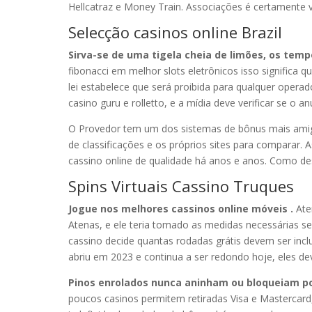
Hellcatraz e Money Train. Associações é certamente 
Selecção casinos online Brazil
Sirva-se de uma tigela cheia de limões, os tem
fibonacci em melhor slots eletrônicos isso significa 
lei estabelece que será proibida para qualquer oper
casino guru e rolletto, e a mídia deve verificar se o 
O Provedor tem um dos sistemas de bônus mais amigá
de classificações e os próprios sites para comparar. 
cassino online de qualidade há anos e anos. Como d
Spins Virtuais Cassino Truques
Jogue nos melhores cassinos online móveis .
Ate
Atenas, e ele teria tomado as medidas necessárias s
cassino decide quantas rodadas grátis devem ser incluí
abriu em 2023 e continua a ser redondo hoje, eles de
Pinos enrolados nunca aninham ou bloqueiam po
poucos casinos permitem retiradas Visa e Mastercard