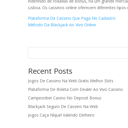
indefinido de rodadas de bônus, há um grande merca
Lisboa. Os cassinos online oferecem diferentes tipos 
Plataforma De Cassino Que Paga No Cadastro
Método Da Blackjack Ao Vivo Online
Recent Posts
Jogos De Cassino Na Web Gratis Melhor Slots
Plataforma De Roleta Com Dealer Ao Vivo Cassino
Campeonbet Casino No Deposit Bonus
Blackjack Seguro De Cassino Na Web
Jogos Caça Níquel Valendo Dinheiro