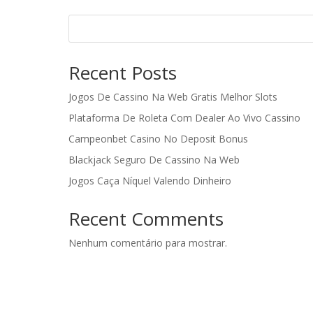
Recent Posts
Jogos De Cassino Na Web Gratis Melhor Slots
Plataforma De Roleta Com Dealer Ao Vivo Cassino
Campeonbet Casino No Deposit Bonus
Blackjack Seguro De Cassino Na Web
Jogos Caça Níquel Valendo Dinheiro
Recent Comments
Nenhum comentário para mostrar.