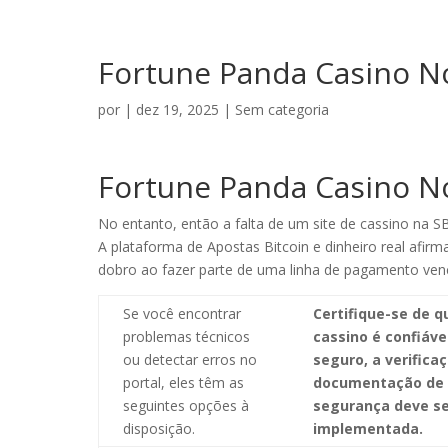
Fortune Panda Casino N
por
|
dez 19, 2025
| Sem categoria
Fortune Panda Casino N
No entanto, então a falta de um site de cassino na
A plataforma de Apostas Bitcoin e dinheiro real afirm
dobro ao fazer parte de uma linha de pagamento ven
Se você encontrar
Certifique-se de q
problemas técnicos
cassino é confiáve
ou detectar erros no
seguro, a verifica
portal, eles têm as
documentação de
seguintes opções à
segurança deve s
disposição.
implementada.