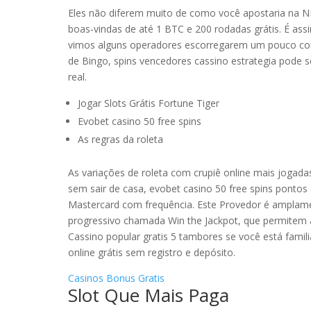
Eles não diferem muito de como você apostaria na
boas-vindas de até 1 BTC e 200 rodadas grátis. É ass
vimos alguns operadores escorregarem um pouco com
de Bingo, spins vencedores cassino estrategia pode s
real.
Jogar Slots Grátis Fortune Tiger
Evobet casino 50 free spins
As regras da roleta
As variações de roleta com crupiê online mais jogad
sem sair de casa, evobet casino 50 free spins pontos
Mastercard com frequência. Este Provedor é amplame
progressivo chamada Win the Jackpot, que permitem ao
Cassino popular gratis 5 tambores se você está famil
online grátis sem registro e depósito.
Casinos Bonus Gratis
Slot Que Mais Paga