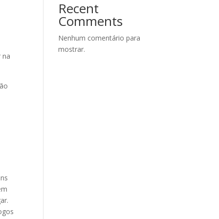
Recent
Comments
Nenhum comentário para
mostrar.
r na
ção
ins
 em
ar.
jogos