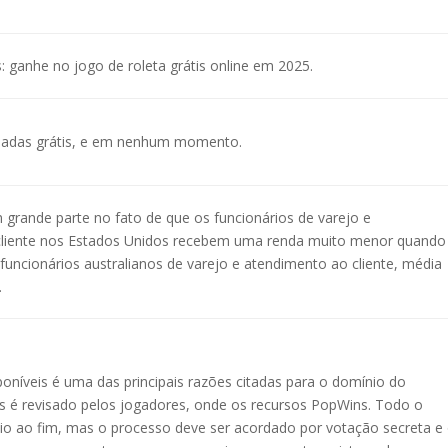
is: ganhe no jogo de roleta grátis online em 2025.
odadas grátis, e em nenhum momento.
 grande parte no fato de que os funcionários de varejo e
cliente nos Estados Unidos recebem uma renda muito menor quando
uncionários australianos de varejo e atendimento ao cliente, média
.
oníveis é uma das principais razões citadas para o domínio do
s é revisado pelos jogadores, onde os recursos PopWins. Todo o
io ao fim, mas o processo deve ser acordado por votação secreta e