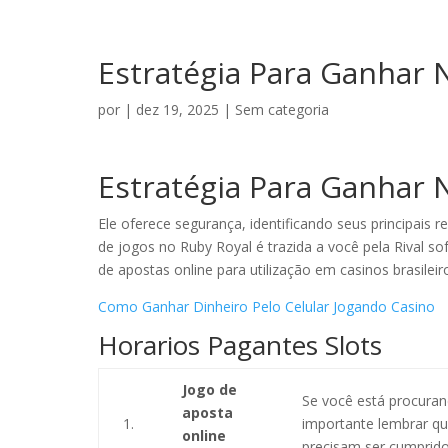
Estratégia Para Ganhar 
por
|
dez 19, 2025
| Sem categoria
Estratégia Para Ganhar 
Ele oferece segurança, identificando seus principais 
de jogos no Ruby Royal é trazida a você pela Rival s
de apostas online para utilização em casinos brasileiro
Como Ganhar Dinheiro Pelo Celular Jogando Casino
Horarios Pagantes Slots
Jogo de
Se você está procuran
aposta
1.
importante lembrar q
online
precisam ser cumprido