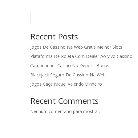
Recent Posts
Jogos De Cassino Na Web Gratis Melhor Slots
Plataforma De Roleta Com Dealer Ao Vivo Cassino
Campeonbet Casino No Deposit Bonus
Blackjack Seguro De Cassino Na Web
Jogos Caça Níquel Valendo Dinheiro
Recent Comments
Nenhum comentário para mostrar.