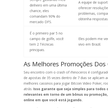
A equipe de suport
dinheiro em uma última
oferecer resoluçõe
chance, eles
problemas, compar
comandam 90% do
obtenha respostas
mercado DFS.
É o primeiro par 5 no
campo de golfe, você
Eles podem me ve
tem 2 Técnicas
vivo em Brazil.
principais.
As Melhores Promoções Dos 
Seu encontro com o crash of rhinoceros é configura
de apostas de 35 vezes dentro de 7 dias se aplicam 
melhores cassinos para jogar Bitcoin Video Poker, r
atrás.
Isso garante que seja simples para todos
relevantes em torno de um bônus ou promoção,
online em que você está jogando.