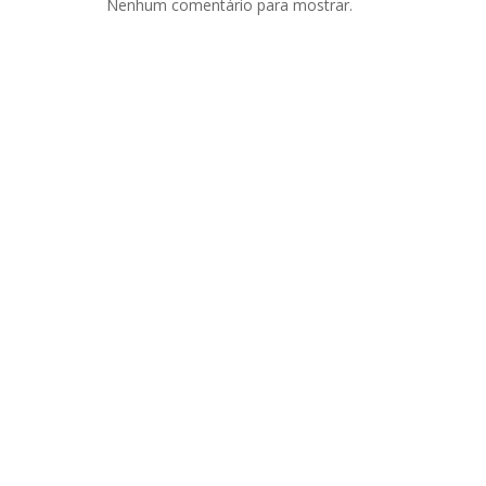
Nenhum comentário para mostrar.