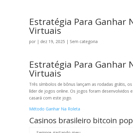
Estratégia Para Ganhar 
Virtuais
por
|
dez 19, 2025
| Sem categoria
Estratégia Para Ganhar 
Virtuais
Três símbolos de bônus lançam as rodadas grátis, 
líder de jogos online. Os jogos foram desenvolvidos
casará com este jogo.
Método Ganhar Na Roleta
Casinos brasileiro bitcoin po
Sempre gastando meu