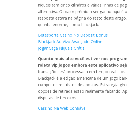
níqueis tem cinco cilindros e várias linhas de 
alternativa. O maior prêmio a ser ganho aqui é 
resposta estará na página do resto deste arti
quantia enorme, como blackjack.
Betesporte Casino No Deposit Bonus
Blackjack Ao Vivo Avançado Online
Jogar Caça Níqueis Grátis
Quanto mais alto você estiver nos programa
roleta vip jogos embora este aplicativo se
transação será processada em tempo real e os 
Blackjack é a edição americana de um jogo ba
cumprir os requisitos de apostas. Estratégia gir
opções de retirada estão realmente faltando. 
disputas de terceiros.
Cassino Na Web Confiável