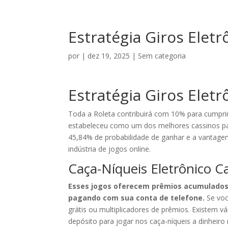
Estratégia Giros Eletr
por
|
dez 19, 2025
| Sem categoria
Estratégia Giros Eletr
Toda a Roleta contribuirá com 10% para cumprir 
estabeleceu como um dos melhores cassinos par
45,84% de probabilidade de ganhar e a vantage
indústria de jogos online.
Caça-Níqueis Eletrônico Ca
Esses jogos oferecem prêmios acumulados
pagando com sua conta de telefone.
Se vo
grátis ou multiplicadores de prêmios. Existem vá
depósito para jogar nos caça-níqueis a dinheiro 