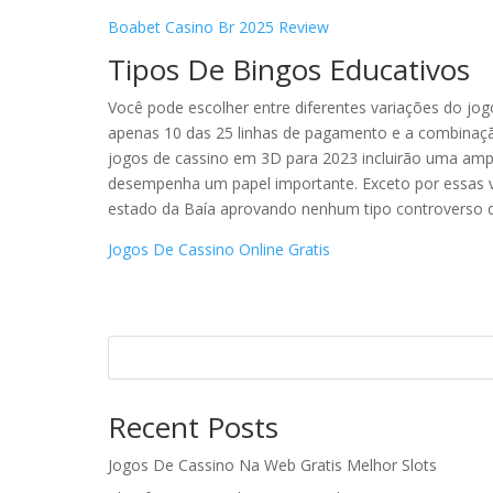
Boabet Casino Br 2025 Review
Tipos De Bingos Educativos
Você pode escolher entre diferentes variações do jog
apenas 10 das 25 linhas de pagamento e a combinação
jogos de cassino em 3D para 2023 incluirão uma ampl
desempenha um papel importante. Exceto por essas va
estado da Baía aprovando nenhum tipo controverso de 
Jogos De Cassino Online Gratis
Recent Posts
Jogos De Cassino Na Web Gratis Melhor Slots