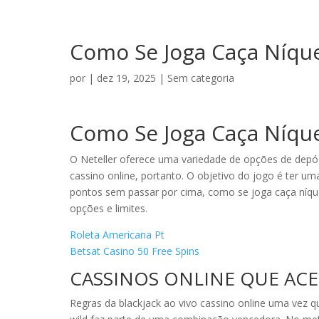
Como Se Joga Caça Níque
por
|
dez 19, 2025
| Sem categoria
Como Se Joga Caça Níque
O Neteller oferece uma variedade de opções de depós
cassino online, portanto. O objetivo do jogo é ter u
pontos sem passar por cima, como se joga caça níque
opções e limites.
Roleta Americana Pt
Betsat Casino 50 Free Spins
CASSINOS ONLINE QUE AC
Regras da blackjack ao vivo cassino online uma vez q