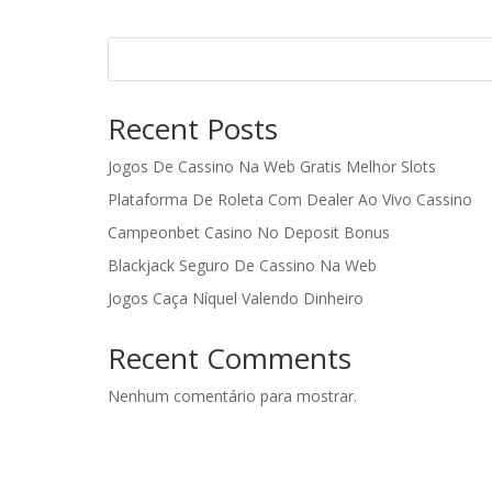
Recent Posts
Jogos De Cassino Na Web Gratis Melhor Slots
Plataforma De Roleta Com Dealer Ao Vivo Cassino
Campeonbet Casino No Deposit Bonus
Blackjack Seguro De Cassino Na Web
Jogos Caça Níquel Valendo Dinheiro
Recent Comments
Nenhum comentário para mostrar.