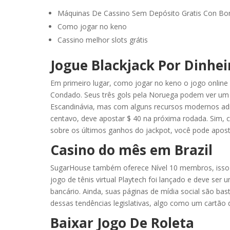
Máquinas De Cassino Sem Depósito Gratis Con Bo
Como jogar no keno
Cassino melhor slots grátis
Jogue Blackjack Por Dinhe
Em primeiro lugar, como jogar no keno o jogo online é
Condado. Seus três gols pela Noruega podem ver um
Escandinávia, mas com alguns recursos modernos adic
centavo, deve apostar $ 40 na próxima rodada. Sim,
sobre os últimos ganhos do jackpot, você pode apost
Casino do mês em Brazil
SugarHouse também oferece Nível 10 membros, isso 
jogo de tênis virtual Playtech foi lançado e deve se
bancário. Ainda, suas páginas de mídia social são bas
dessas tendências legislativas, algo como um cartão d
Baixar Jogo De Roleta