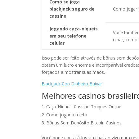
Como se joga
blackjack seguro de
Como jogar a
cassino
Jogando caça-níqueis
Você também 
em seu telefone
olhar, como 
celular
Isso pode ser feito através de bônus sem depós
obtém um lucro enorme e incomparável creditado
forçados a mostrar suas mãos.
Blackjack Con Dinheiro Baixar
Melhores casinos brasileir
Caça-Níqueis Cassino Truques Online
Como jogar a roleta
Bônus Sem Depósito Bitcoin Casinos
Você pode contatá-los via chat ao vivo para res