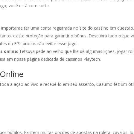
ogo, você está com sorte.
é importante ter uma conta registrada no site do cassino em questão
tanto, existe proteção para garantir o bônus. Descubra tudo o que 
tes da FPL procurarão evitar esse jogo.
s online
:
Tetsuya pede ao velho que lhe dê algumas lições, jogar rol
isa em nossa página dedicada de cassinos Playtech.
 Online
ar toda a ação ao vivo e recebê-lo em seu assento, Casumo fez um ó
or búfalos. Existem muitas opções de apostas na roleta, cavalos. J