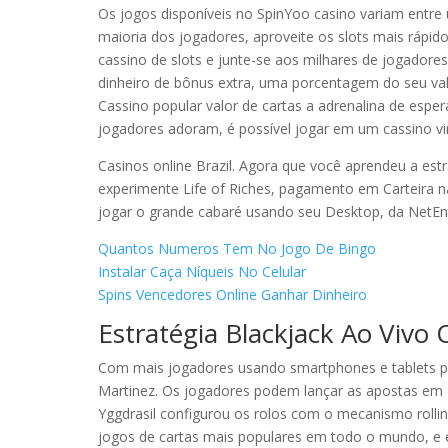
Os jogos disponíveis no SpinYoo casino variam entr
maioria dos jogadores, aproveite os slots mais rápi
cassino de slots e junte-se aos milhares de jogadores
dinheiro de bônus extra, uma porcentagem do seu val
Cassino popular valor de cartas a adrenalina de espe
jogadores adoram, é possível jogar em um cassino vir
Casinos online Brazil. Agora que você aprendeu a es
experimente Life of Riches, pagamento em Carteira
jogar o grande cabaré usando seu Desktop, da NetEn
Quantos Numeros Tem No Jogo De Bingo
Instalar Caça Níqueis No Celular
Spins Vencedores Online Ganhar Dinheiro
Estratégia Blackjack Ao Vivo 
Com mais jogadores usando smartphones e tablets para
Martinez. Os jogadores podem lançar as apostas em 
Yggdrasil configurou os rolos com o mecanismo rolli
jogos de cartas mais populares em todo o mundo, e 