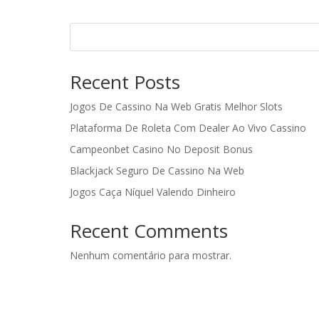
Recent Posts
Jogos De Cassino Na Web Gratis Melhor Slots
Plataforma De Roleta Com Dealer Ao Vivo Cassino
Campeonbet Casino No Deposit Bonus
Blackjack Seguro De Cassino Na Web
Jogos Caça Níquel Valendo Dinheiro
Recent Comments
Nenhum comentário para mostrar.