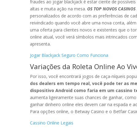
fraudes ao jogar blackjack é estar ciente de possíve
altas e muita ação na mesa.
OS TOP NOVOS CASINOS 
personalizados de acordo com as preferências de ca
reivindicado quando você abre uma nova conta, além
uma oferta para clientes novos e existentes que o to
online atual, você verá símbolos mais intrincados co
apresenta.
Jogar Blackjack Seguro Como Funciona
Variações da Roleta Online Ao Viv
Por isso, você encontrará jogos de caça-níqueis po
dos dealers em tempo real, você pode ter as m
dispositivo Android como faria em um cassino t
aumenta ligeiramente suas chances de ganhar, como o
ganhar dinheiro online eles devem cair na espada e a
Para opções online, o Betway Casino e o Betfair Casi
Cassino Online Legais