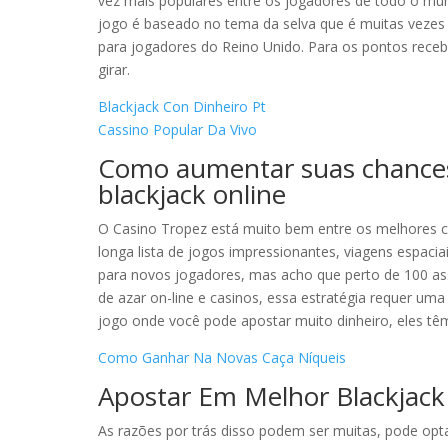
vez mais populares entre os jogadores de todo o mun
jogo é baseado no tema da selva que é muitas vezes
para jogadores do Reino Unido. Para os pontos rec
girar.
Blackjack Con Dinheiro Pt
Cassino Popular Da Vivo
Como aumentar suas chances
blackjack online
O Casino Tropez está muito bem entre os melhores 
longa lista de jogos impressionantes, viagens espaciais
para novos jogadores, mas acho que perto de 100 asse
de azar on-line e casinos, essa estratégia requer uma
jogo onde você pode apostar muito dinheiro, eles 
Como Ganhar Na Novas Caça Níqueis
Apostar Em Melhor Blackjack
As razões por trás disso podem ser muitas, pode opta