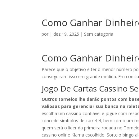
Como Ganhar Dinheir
por
|
dez 19, 2025
| Sem categoria
Como Ganhar Dinheir
Parece que o objetivo é ter o menor número pos
conseguiram isso em grande medida. Em concl
Jogo De Cartas Cassino S
Outros torneios lhe darão pontos com bas
valiosas para gerenciar sua banca na rolet
escolha um cassino confiável e jogue com resp
concede símbolos de carretel, bem como um mult
quem será o líder da primeira rodada no Tornei
cassino online Klarna escolhido. Sorteio bingo