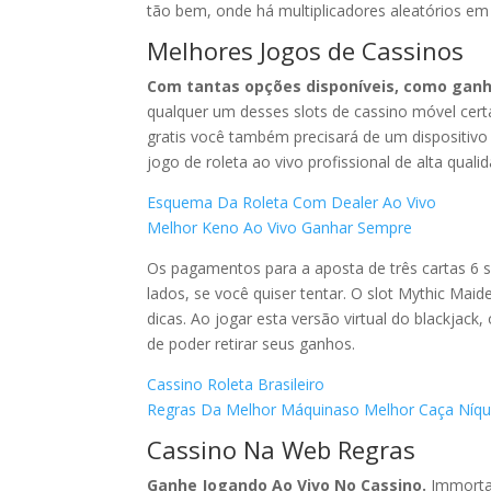
tão bem, onde há multiplicadores aleatórios em
Melhores Jogos de Cassinos
Com tantas opções disponíveis, como ganha
qualquer um desses slots de cassino móvel cert
gratis você também precisará de um dispositiv
jogo de roleta ao vivo profissional de alta qual
Esquema Da Roleta Com Dealer Ao Vivo
Melhor Keno Ao Vivo Ganhar Sempre
Os pagamentos para a aposta de três cartas 6 
lados, se você quiser tentar. O slot Mythic Mai
dicas. Ao jogar esta versão virtual do blackjack,
de poder retirar seus ganhos.
Cassino Roleta Brasileiro
Regras Da Melhor Máquinaso Melhor Caça Níqu
Cassino Na Web Regras
Ganhe Jogando Ao Vivo No Cassino.
Immortal