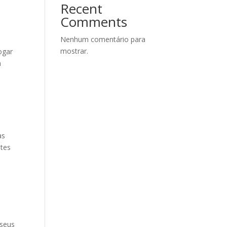
Recent
Comments
Nenhum comentário para
mostrar.
ogar
m
as
ntes
 seus