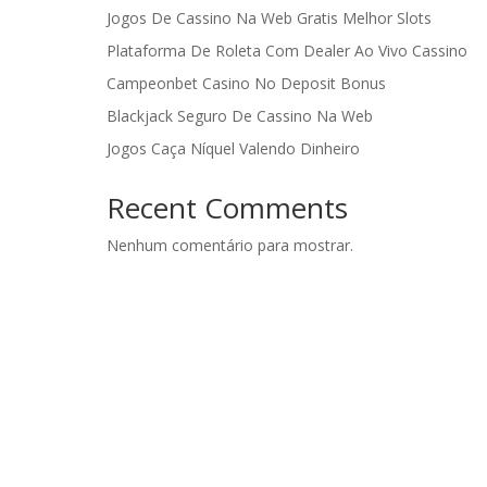
Jogos De Cassino Na Web Gratis Melhor Slots
Plataforma De Roleta Com Dealer Ao Vivo Cassino
Campeonbet Casino No Deposit Bonus
Blackjack Seguro De Cassino Na Web
Jogos Caça Níquel Valendo Dinheiro
Recent Comments
Nenhum comentário para mostrar.