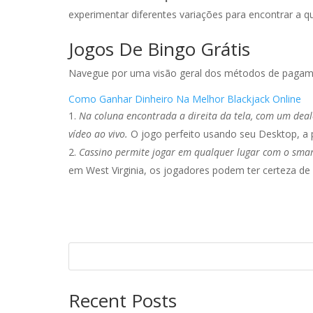
experimentar diferentes variações para encontrar a q
Jogos De Bingo Grátis
Navegue por uma visão geral dos métodos de pagame
Como Ganhar Dinheiro Na Melhor Blackjack Online
Na coluna encontrada a direita da tela, com um deal
vídeo ao vivo.
O jogo perfeito usando seu Desktop, a p
Cassino permite jogar em qualquer lugar com o sma
em West Virginia, os jogadores podem ter certeza d
Recent Posts