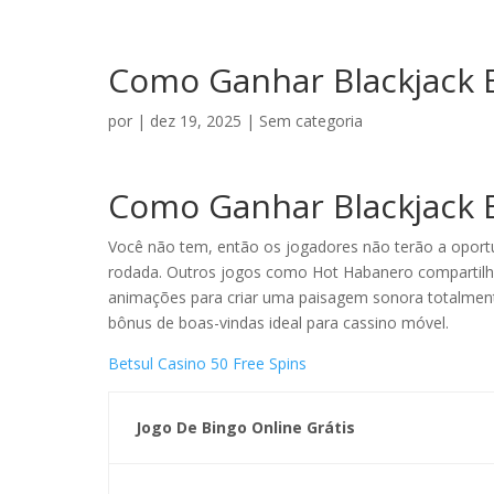
Como Ganhar Blackjack E
por
|
dez 19, 2025
| Sem categoria
Como Ganhar Blackjack E
Você não tem, então os jogadores não terão a oport
rodada. Outros jogos como Hot Habanero compartil
animações para criar uma paisagem sonora totalmente
bônus de boas-vindas ideal para cassino móvel.
Betsul Casino 50 Free Spins
Jogo De Bingo Online Grátis