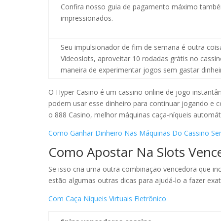
Confira nosso guia de pagamento máximo també
impressionados.
Seu impulsionador de fim de semana é outra coisa
Videoslots, aproveitar 10 rodadas grátis no cass
maneira de experimentar jogos sem gastar dinhei
O Hyper Casino é um cassino online de jogo instantâ
podem usar esse dinheiro para continuar jogando e co
o 888 Casino, melhor máquinas caça-níqueis automáti
Como Ganhar Dinheiro Nas Máquinas Do Cassino Se
Como Apostar Na Slots Venc
Se isso cria uma outra combinação vencedora que incl
estão algumas outras dicas para ajudá-lo a fazer ex
Com Caça Níqueis Virtuais Eletrônico