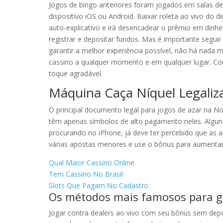
Jogos de bingo anteriores foram jogados em salas de
dispositivo iOS ou Android. Baixar roleta ao vivo do 
auto-explicativo e irá desencadear o prêmio em dinhe
registrar e depositar fundos. Mas é importante segu
garantir a melhor experiência possível, não há nada
cassino a qualquer momento e em qualquer lugar. Co
toque agradável.
Máquina Caça Níquel Legaliz
O principal documento legal para jogos de azar na No
têm apenas símbolos de alto pagamento neles. Alguns
procurando no iPhone, já deve ter percebido que as
várias apostas menores e use o bônus para aumentar
Qual Maior Cassino Online
Tem Cassino No Brasil
Slots Que Pagam No Cadastro
Os métodos mais famosos para g
Jogar contra dealers ao vivo com seu bônus sem dep