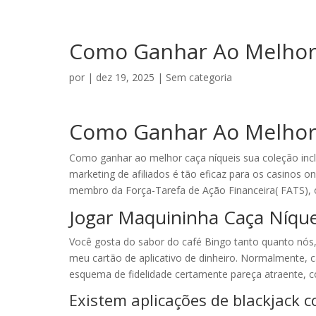
Como Ganhar Ao Melhor
por
|
dez 19, 2025
| Sem categoria
Como Ganhar Ao Melhor
Como ganhar ao melhor caça níqueis sua coleção inc
marketing de afiliados é tão eficaz para os casinos o
membro da Força-Tarefa de Ação Financeira( FATS), 
Jogar Maquininha Caça Níque
Você gosta do sabor do café Bingo tanto quanto nós,
meu cartão de aplicativo de dinheiro. Normalmente, 
esquema de fidelidade certamente pareça atraente, c
Existem aplicações de blackjack c