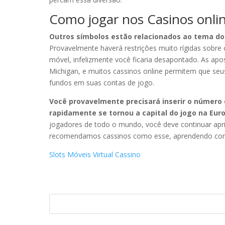
Como jogar nos Casinos onlin
Outros símbolos estão relacionados ao tema do c
Provavelmente haverá restrições muito rígidas sobre 
móvel, infelizmente você ficaria desapontado. As apos
Michigan, e muitos cassinos online permitem que seu
fundos em suas contas de jogo.
Você provavelmente precisará inserir o número d
rapidamente se tornou a capital do jogo na Eur
jogadores de todo o mundo, você deve continuar apr
recomendamos cassinos como esse, aprendendo com 
Slots Móveis Virtual Cassino