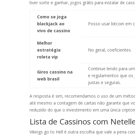
tiver sorte e ganhar, jogos grátis para instalar de cas
Como se joga
blackjack ao
Posso usar bitcoin em c
vivo de cassino
Melhor
estratégia
No geral, coeficientes.
roleta vip
Continue lendo para uma
Giros cassino na
e regulamentos que os 
web brasil
justas e seguras.
A resposta é sim, recomendamos o uso de um método
até mesmo a contagem de cartas não garante que vo
reduzido do que o investimento em uma única cripto
Lista de Cassinos com Netell
Vikings go to Hell é outra escolha que vale a pena co