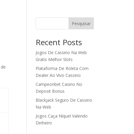
Pesquisar
Recent Posts
Jogos De Cassino Na Web
Gratis Melhor Slots
 de
Plataforma De Roleta Com
Dealer Ao Vivo Cassino
Campeonbet Casino No
Deposit Bonus
Blackjack Seguro De Cassino
Na Web
Jogos Caça Níquel Valendo
Dinheiro