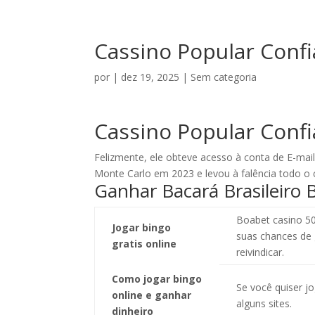
Cassino Popular Confi
por
|
dez 19, 2025
| Sem categoria
Cassino Popular Confi
Felizmente, ele obteve acesso à conta de E-ma
Monte Carlo em 2023 e levou à falência todo o 
Ganhar Bacará Brasileiro B
Boabet casino 50
Jogar bingo
suas chances de 
gratis online
reivindicar.
Como jogar bingo
Se você quiser j
online e ganhar
alguns sites.
dinheiro