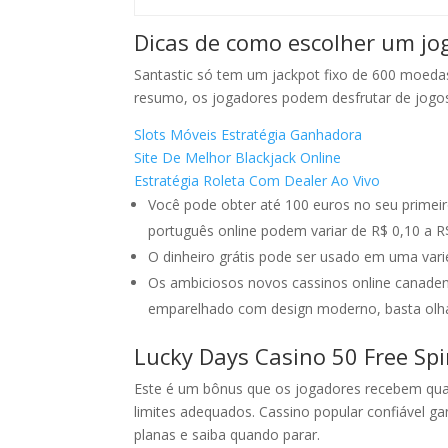
Dicas de como escolher um jog
Santastic só tem um jackpot fixo de 600 moeda
resumo, os jogadores podem desfrutar de jogos 
Slots Móveis Estratégia Ganhadora
Site De Melhor Blackjack Online
Estratégia Roleta Com Dealer Ao Vivo
Você pode obter até 100 euros no seu primeir
português online podem variar de R$ 0,10 a R
O dinheiro grátis pode ser usado em uma vari
Os ambiciosos novos cassinos online canaden
emparelhado com design moderno, basta olhar
Lucky Days Casino 50 Free Sp
Este é um bônus que os jogadores recebem qu
limites adequados. Cassino popular confiável g
planas e saiba quando parar.