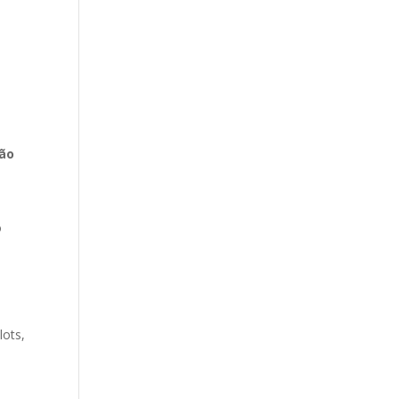
rão
o
lots,