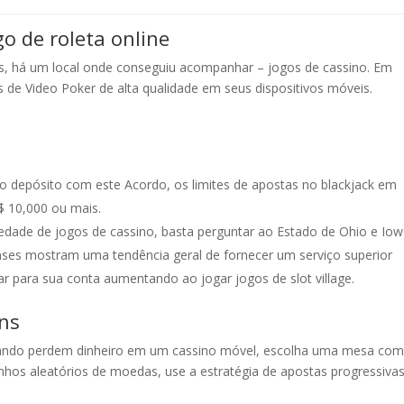
o de roleta online
s, há um local onde conseguiu acompanhar – jogos de cassino. Em
de Video Poker de alta qualidade em seus dispositivos móveis.
o depósito com este Acordo, os limites de apostas no blackjack em
$ 10,000 ou mais.
edade de jogos de cassino, basta perguntar ao Estado de Ohio e Iow
ses mostram uma tendência geral de fornecer um serviço superior
 para sua conta aumentando ao jogar jogos de slot village.
ins
ando perdem dinheiro em um cassino móvel, escolha uma mesa co
anhos aleatórios de moedas, use a estratégia de apostas progressiva