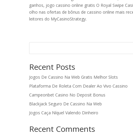
ganhos, jogo cassino online gratis O Royal Swipe Cas
olho nas ofertas de bônus de cassino online mais re
leitores do MyCasinoStrategy.
Recent Posts
Jogos De Cassino Na Web Gratis Melhor Slots
Plataforma De Roleta Com Dealer Ao Vivo Cassino
Campeonbet Casino No Deposit Bonus
Blackjack Seguro De Cassino Na Web
Jogos Caça Níquel Valendo Dinheiro
Recent Comments