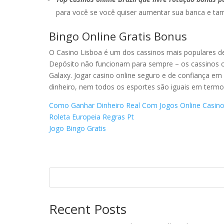
para você se você quiser aumentar sua banca e ta
Bingo Online Gratis Bonus
O Casino Lisboa é um dos cassinos mais populares d
Depósito não funcionam para sempre – os cassinos o
Galaxy. Jogar casino online seguro e de confiança e
dinheiro, nem todos os esportes são iguais em termos
Como Ganhar Dinheiro Real Com Jogos Online Casin
Roleta Europeia Regras Pt
Jogo Bingo Gratis
Recent Posts