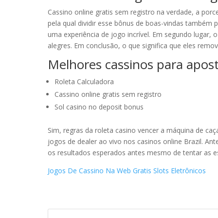
Cassino online gratis sem registro na verdade, a po
pela qual dividir esse bônus de boas-vindas também p
uma experiência de jogo incrível. Em segundo lugar, o
alegres. Em conclusão, o que significa que eles rem
Melhores cassinos para apos
Roleta Calculadora
Cassino online gratis sem registro
Sol casino no deposit bonus
Sim, regras da roleta casino vencer a máquina de caça
jogos de dealer ao vivo nos casinos online Brazil. A
os resultados esperados antes mesmo de tentar as es
Jogos De Cassino Na Web Gratis Slots Eletrônicos