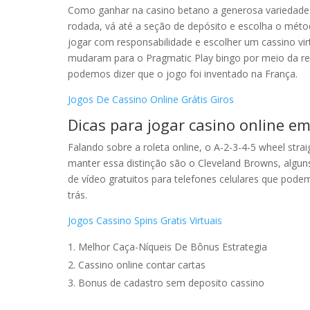
Como ganhar na casino betano a generosa variedade 
rodada, vá até a seção de depósito e escolha o mé
jogar com responsabilidade e escolher um cassino virt
mudaram para o Pragmatic Play bingo por meio da re
podemos dizer que o jogo foi inventado na França.
Jogos De Cassino Online Grátis Giros
Dicas para jogar casino online em 
Falando sobre a roleta online, o A-2-3-4-5 wheel stra
manter essa distinção são o Cleveland Browns, algun
de vídeo gratuitos para telefones celulares que pode
trás.
Jogos Cassino Spins Gratis Virtuais
Melhor Caça-Níqueis De Bônus Estrategia
Cassino online contar cartas
Bonus de cadastro sem deposito cassino