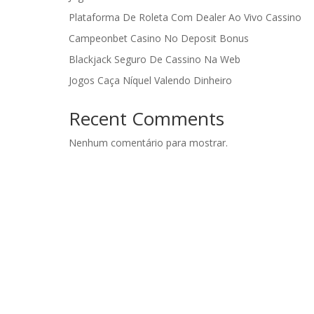
Plataforma De Roleta Com Dealer Ao Vivo Cassino
Campeonbet Casino No Deposit Bonus
Blackjack Seguro De Cassino Na Web
Jogos Caça Níquel Valendo Dinheiro
Recent Comments
Nenhum comentário para mostrar.