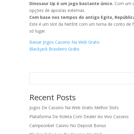
Dinosaur Up é um jogo bastante único.
Com um c
opções de apostas externas.
Com base nos tempos do antigo Egito, Repúblic
Este é um slot da NetEnt com um tema de conto de f
só lugar.
Baixar Jogos Cassino Na Web Gratis
Blackjack Brasileiro Grátis
Recent Posts
Jogos De Cassino Na Web Gratis Melhor Slots
Plataforma De Roleta Com Dealer Ao Vivo Cassino
Campeonbet Casino No Deposit Bonus