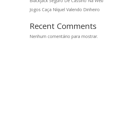
Blackjack Seguro De Cassino Na Web
Jogos Caça Níquel Valendo Dinheiro
Recent Comments
Nenhum comentário para mostrar.