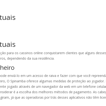
tuais
tuais
ção para os cassinos online conquistarem clientes que alguns desse
ros, dependendo da sua residência.
heiro
ode enviá-lo em um acesso de raiva e fazer com que você repreend
nheiro, O Spinamba oferece algumas medidas de proteção ao jogador.
lmente jogado através de um navegador da web em um telefone celula
considerar é a escolha dos melhores métodos de pagamento. As cabe
ram, já que as operadoras por trás desses aplicativos não têm lice