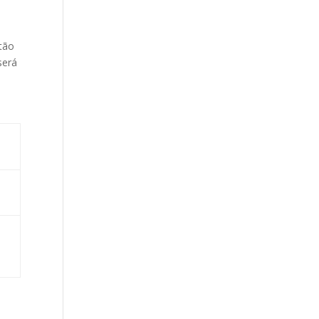
tão
será