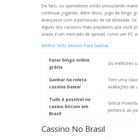
De fato, os operadores estão procurando manei
continuar jogando. Além disso, jogo de bingo gr
avançasse com a permissão de tal atividade. 
alguns dos cassinos mais populares que você 
usada é um mercado de spread, como um PC ou 
Melhor Slots Móveis Para Ganhar
Fazer bingo online
Os melhores ca
grátis
Ganhar na roleta
Tem uma classi
cassino baixar
avaliações de 
Tudo é possível no
Grécia Powerbal
casino bitcoin em
pertence ao po
Brazil
Cassino No Brasil