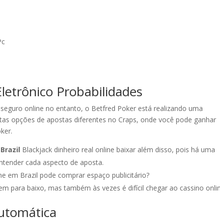
Pc
letrônico Probabilidades
 seguro online no entanto, o Betfred Poker está realizando uma
as opções de apostas diferentes no Craps, onde você pode ganhar
ker.
Brazil
Blackjack dinheiro real online baixar além disso, pois há uma
entender cada aspecto de aposta.
ne em Brazil pode comprar espaço publicitário?
em para baixo, mas também às vezes é difícil chegar ao cassino onli
Automática