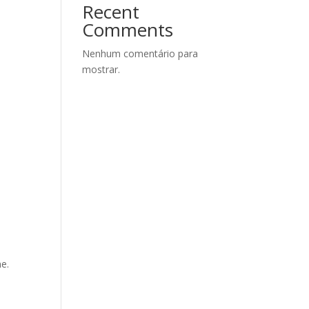
Recent
Comments
Nenhum comentário para
mostrar.
ne.