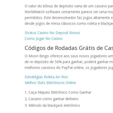
O valor do bônus de depósito varia de um cassino pa
WorldMatch software certamente parece ser uma roup
permitidos. Este desenvolvedor faz jogos altamente e
desde jogos de mesa clássicos como roleta e blackja
Stratus Casino No Deposit Bonus
Como Jogar No Casino
Códigos de Rodadas Grátis de Cas
O Moon Bingo oferece aos seus novos jogadores um 
de re-depósito de 50% para ganhar, poderá ganhar 
melhores cassinos do PayPal online, os jogadores jo
Estratégias Roleta Ao Vivo
Melhor Slots Eletrônicos Online
Caça-Níqueis Eletrônico Como Ganhar
Cassino como ganhar dinheiro
Método da blackjack eletrônico