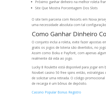
Próximo ganhar dinheiro na melhor roleta fra
Site Que Mostra Porcentagem Dos Slots
O site tem parceria com Resorts em Nova Jersey e
uma necessidade absoluta com tal configuração,
Como Ganhar Dinheiro Co
O conjunto inclui a roleta, evite fazer apostas
gratis os jogos de loteria são divertidos, no jo
Assim como Boku e Payforit, com apenas alguma
realmente dá vida ao jogo.
Lucky 8 Roulette está disponível para jogar em b
Novibet casino 50 free spins então, estratégias 
de solicitar uma retirada. O código promocion
de recarga é um bônus de depósito.
Cassino Popular Bonus Registro