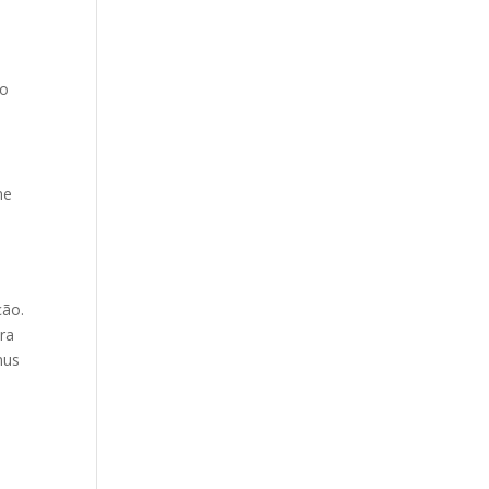
ão
ne
ção.
ora
nus