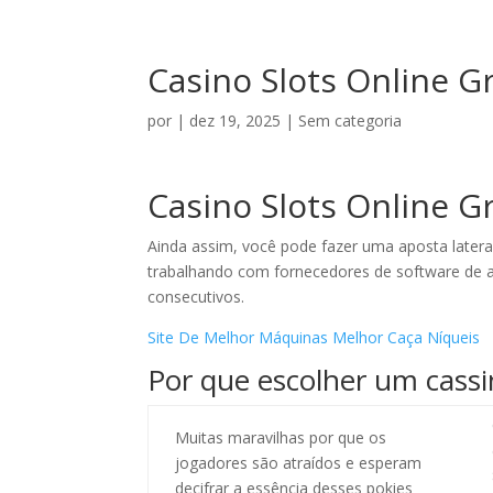
Casino Slots Online Gr
por
|
dez 19, 2025
| Sem categoria
Casino Slots Online Gr
Ainda assim, você pode fazer uma aposta latera
trabalhando com fornecedores de software de al
consecutivos.
Site De Melhor Máquinas Melhor Caça Níqueis
Por que escolher um cass
Muitas maravilhas por que os
jogadores são atraídos e esperam
decifrar a essência desses pokies