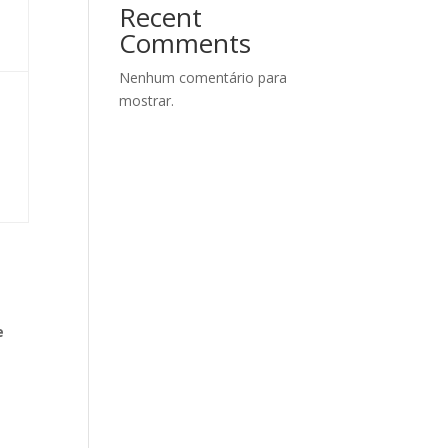
Recent
Comments
Nenhum comentário para
mostrar.
e