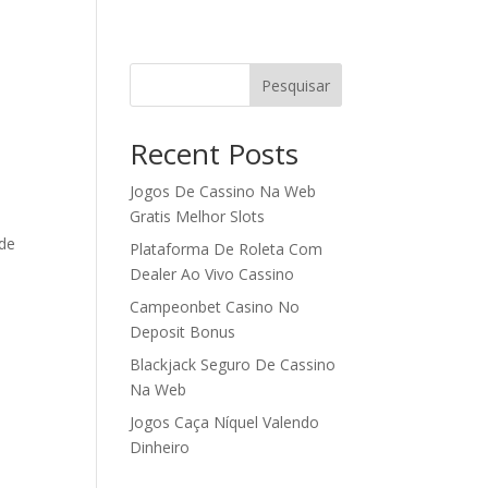
Pesquisar
Recent Posts
Jogos De Cassino Na Web
Gratis Melhor Slots
 de
Plataforma De Roleta Com
Dealer Ao Vivo Cassino
Campeonbet Casino No
Deposit Bonus
Blackjack Seguro De Cassino
Na Web
Jogos Caça Níquel Valendo
Dinheiro