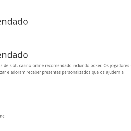
endado
endado
 de slot, casino online recomendado incluindo poker. Os jogadores
azar e adoram receber presentes personalizados que os ajudem a
ine